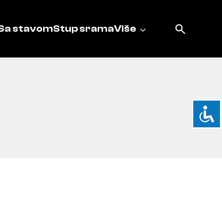
Sa stavom
Stup srama
Više