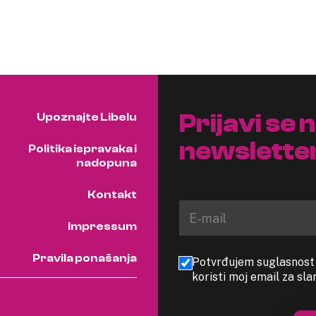
Prijavi se 
Upoznajte Libelu
newslette
Politika ispravaka i
nadopuna
Kontakt
Impressum
Pravila ponašanja
Potvrđujem suglasnost s
koristi moj email za sl