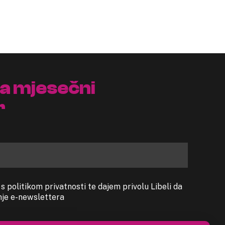
na mjesečni
r
 politikom privatnosti te dajem privolu Libeli da
anje e-newslettera