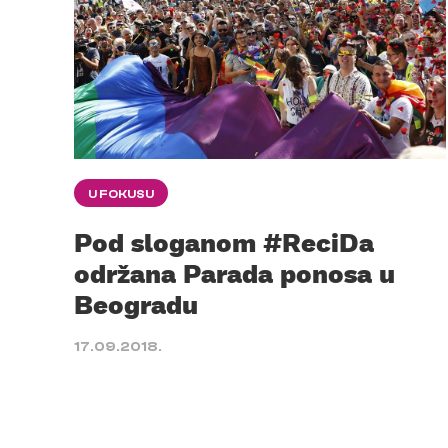
U FOKUSU
Pod sloganom #ReciDa
održana Parada ponosa u
Beogradu
17.09.2018.