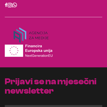
Prijavi se na mjesečni
newsletter