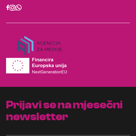
Prijavi se na mjesečni
newsletter