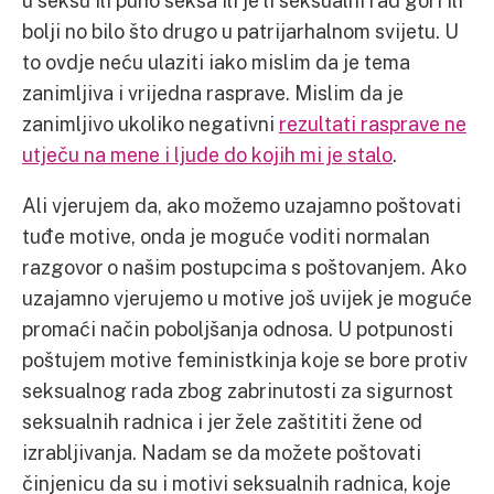
u seksu ili puno seksa ili je li seksualni rad gori ili
bolji no bilo što drugo u patrijarhalnom svijetu. U
to ovdje neću ulaziti iako mislim da je tema
zanimljiva i vrijedna rasprave. Mislim da je
zanimljivo ukoliko negativni
rezultati rasprave ne
utječu na mene i ljude do kojih mi je stalo
.
Ali vjerujem da, ako možemo uzajamno poštovati
tuđe motive, onda je moguće voditi normalan
razgovor o našim postupcima s poštovanjem. Ako
uzajamno vjerujemo u motive još uvijek je moguće
promaći način poboljšanja odnosa. U potpunosti
poštujem motive feministkinja koje se bore protiv
seksualnog rada zbog zabrinutosti za sigurnost
seksualnih radnica i jer žele zaštititi žene od
izrabljivanja. Nadam se da možete poštovati
činjenicu da su i motivi seksualnih radnica, koje