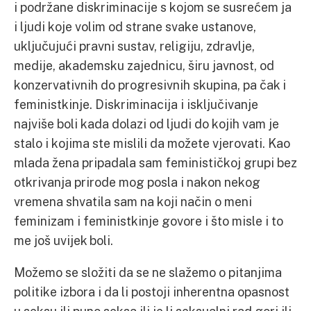
i podržane diskriminacije s kojom se susrećem ja
i ljudi koje volim od strane svake ustanove,
uključujući pravni sustav, religiju, zdravlje,
medije, akademsku zajednicu, širu javnost, od
konzervativnih do progresivnih skupina, pa čak i
feministkinje. Diskriminacija i isključivanje
najviše boli kada dolazi od ljudi do kojih vam je
stalo i kojima ste mislili da možete vjerovati. Kao
mlada žena pripadala sam feminističkoj grupi bez
otkrivanja prirode mog posla i nakon nekog
vremena shvatila sam na koji način o meni
feminizam i feministkinje govore i što misle i to
me još uvijek boli.
Možemo se složiti da se ne slažemo o pitanjima
politike izbora i da li postoji inherentna opasnost