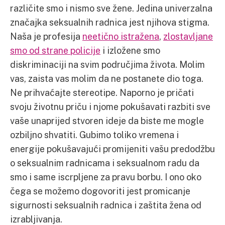
različite smo i nismo sve žene. Jedina univerzalna
značajka seksualnih radnica jest njihova stigma.
Naša je profesija
neetično istražena
,
zlostavljane
smo od strane policije
i izložene smo
diskriminaciji na svim područjima života. Molim
vas, zaista vas molim da ne postanete dio toga.
Ne prihvaćajte stereotipe. Naporno je pričati
svoju životnu priču i njome pokušavati razbiti sve
vaše unaprijed stvoren ideje da biste me mogle
ozbiljno shvatiti. Gubimo toliko vremena i
energije pokušavajući promijeniti vašu predodžbu
o seksualnim radnicama i seksualnom radu da
smo i same iscrpljene za pravu borbu. I ono oko
čega se možemo dogovoriti jest promicanje
sigurnosti seksualnih radnica i zaštita žena od
izrabljivanja.