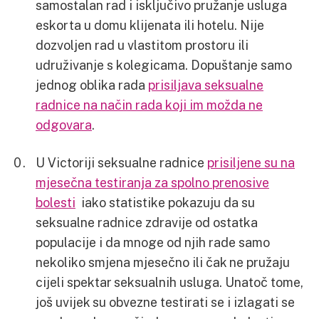
samostalan rad i isključivo pružanje usluga
eskorta u domu klijenata ili hotelu. Nije
dozvoljen rad u vlastitom prostoru ili
udruživanje s kolegicama. Dopuštanje samo
jednog oblika rada
prisiljava seksualne
radnice na način rada koji im možda ne
odgovara
.
U Victoriji seksualne radnice
prisiljene su na
mjesečna testiranja za spolno prenosive
bolesti
iako statistike pokazuju da su
seksualne radnice zdravije od ostatka
populacije i da mnoge od njih rade samo
nekoliko smjena mjesečno ili čak ne pružaju
cijeli spektar seksualnih usluga. Unatoč tome,
još uvijek su obvezne testirati se i izlagati se