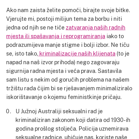
Ako nam zaista želite pomoći, birajte svoje bitke.
Vjerujte mi, postoji milijun tema za borbu i niti
jedna od njih se ne tiče
zatvaranja naših radnih
mjesta ili spašavanja i reprogramiranja
iako to
podrazumijeva manje stigme i bolji izbor. Ne tiču
se, isto tako,
kriminalizacije naših klijenata
(to je
napad na naš izvor prihoda) nego zagovaraju
sigurnija radna mjesta i veća prava. Sastavila
sam listu s nekim od gorućih problema na našem
tržištu rada čijim bi se rješavanjem minimaliziralo
iskorištavanje o kojemu feministkinje pričaju.
U Južnoj Australiji seksualni rad je
kriminaliziran zakonom koji datira od 1930-ih
godina prošlog stoljeća. Policija uznemirava
seksualne radnice, uhićuje nas, koriste naše