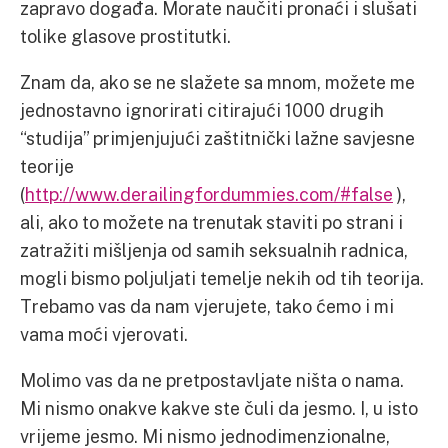
zapravo događa. Morate naučiti pronaći i slušati
tolike glasove prostitutki.
Znam da, ako se ne slažete sa mnom, možete me
jednostavno ignorirati citirajući 1000 drugih
“studija” primjenjujući zaštitnički lažne savjesne
teorije
(
http://www.derailingfordummies.com/#false
),
ali, ako to možete na trenutak staviti po strani i
zatražiti mišljenja od samih seksualnih radnica,
mogli bismo poljuljati temelje nekih od tih teorija.
Trebamo vas da nam vjerujete, tako ćemo i mi
vama moći vjerovati.
Molimo vas da ne pretpostavljate ništa o nama.
Mi nismo onakve kakve ste čuli da jesmo. I, u isto
vrijeme jesmo. Mi nismo jednodimenzionalne,