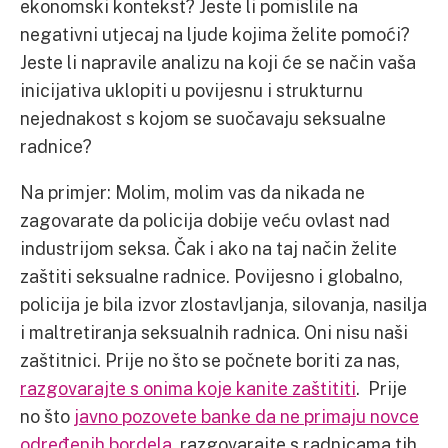
ekonomski kontekst? Jeste li pomislile na
negativni utjecaj na ljude kojima želite pomoći?
Jeste li napravile analizu na koji će se način vaša
inicijativa uklopiti u povijesnu i strukturnu
nejednakost s kojom se suočavaju seksualne
radnice?
Na primjer: Molim, molim vas da nikada ne
zagovarate da policija dobije veću ovlast nad
industrijom seksa. Čak i ako na taj način želite
zaštiti seksualne radnice. Povijesno i globalno,
policija je bila izvor zlostavljanja, silovanja, nasilja
i maltretiranja seksualnih radnica. Oni nisu naši
zaštitnici. Prije no što se počnete boriti za nas,
razgovarajte s onima koje kanite zaštititi
. Prije
no što
javno pozovete banke da ne primaju novce
određenih bordela
, razgovarajte s radnicama tih