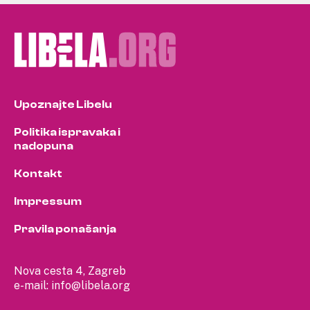
Upoznajte Libelu
Politika ispravaka i
nadopuna
Kontakt
Impressum
Pravila ponašanja
Nova cesta 4, Zagreb
e-mail:
info@libela.org