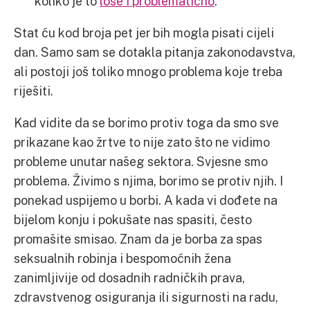
koliko je to
loše i problematično
.
Stat ću kod broja pet jer bih mogla pisati cijeli
dan. Samo sam se dotakla pitanja zakonodavstva,
ali postoji još toliko mnogo problema koje treba
riješiti.
Kad vidite da se borimo protiv toga da smo sve
prikazane kao žrtve to nije zato što ne vidimo
probleme unutar našeg sektora. Svjesne smo
problema. Živimo s njima, borimo se protiv njih. I
ponekad uspijemo u borbi. A kada vi dođete na
bijelom konju i pokušate nas spasiti, često
promašite smisao. Znam da je borba za spas
seksualnih robinja i bespomoćnih žena
zanimljivije od dosadnih radničkih prava,
zdravstvenog osiguranja ili sigurnosti na radu,