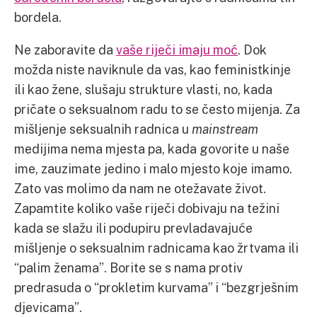
bordela.
Ne zaboravite da
vaše riječi imaju moć
. Dok
možda niste naviknule da vas, kao feministkinje
ili kao žene, slušaju strukture vlasti, no, kada
pričate o seksualnom radu to se često mijenja. Za
mišljenje seksualnih radnica u
mainstream
medijima nema mjesta pa, kada govorite u naše
ime, zauzimate jedino i malo mjesto koje imamo.
Zato vas molimo da nam ne otežavate život.
Zapamtite koliko vaše riječi dobivaju na težini
kada se slažu ili podupiru prevladavajuće
mišljenje o seksualnim radnicama kao žrtvama ili
“palim ženama”. Borite se s nama protiv
predrasuda o “prokletim kurvama” i “bezgrješnim
djevicama”.