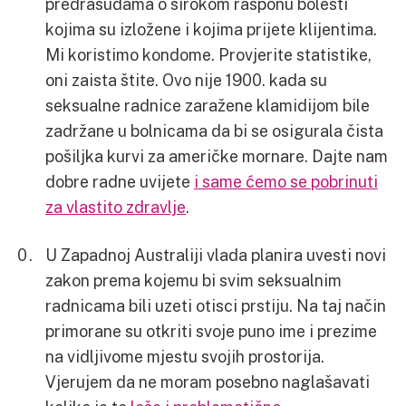
predrasudama o širokom rasponu bolesti
kojima su izložene i kojima prijete klijentima.
Mi koristimo kondome. Provjerite statistike,
oni zaista štite. Ovo nije 1900. kada su
seksualne radnice zaražene klamidijom bile
zadržane u bolnicama da bi se osigurala čista
pošiljka kurvi za američke mornare. Dajte nam
dobre radne uvijete
i same ćemo se pobrinuti
za vlastito zdravlje
.
U Zapadnoj Australiji vlada planira uvesti novi
zakon prema kojemu bi svim seksualnim
radnicama bili uzeti otisci prstiju. Na taj način
primorane su otkriti svoje puno ime i prezime
na vidljivome mjestu svojih prostorija.
Vjerujem da ne moram posebno naglašavati