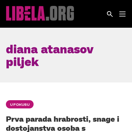
Skip
to
content
diana atanasov
piljek
U FOKUSU
Prva parada hrabrosti, snage i
dostojanstva osoba s