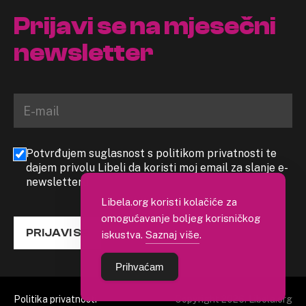
Prijavi se na mjesečni
newsletter
Potvrđujem suglasnost s politikom privatnosti te
dajem privolu Libeli da koristi moj email za slanje e-
newslettera
Libela.org koristi kolačiće za
omogućavanje boljeg korisničkog
PRIJAVI SE
iskustva.
Saznaj više
.
Prihvaćam
Politika privatnosti
Copyright 2026. Libela.org