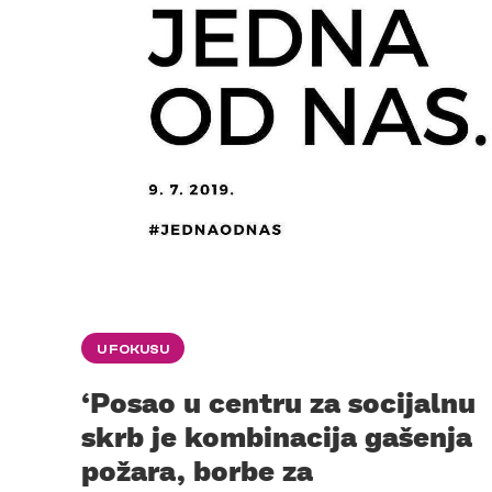
U FOKUSU
‘Posao u centru za socijalnu
skrb je kombinacija gašenja
požara, borbe za