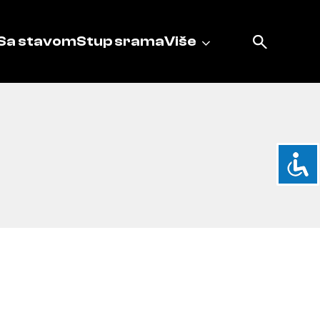
Sa stavom
Stup srama
Više