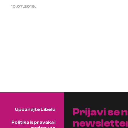
10.07.2019.
Prijavi se 
Upoznajte Libelu
newslette
Politika ispravaka i