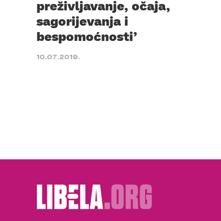
preživljavanje, očaja,
sagorijevanja i
bespomoćnosti’
10.07.2019.