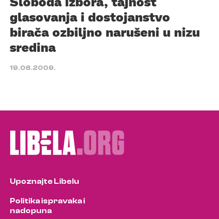
Sloboda izbora, tajnost
glasovanja i dostojanstvo
birača ozbiljno narušeni u nizu
sredina
19.06.2009.
Upoznajte Libelu
Politika ispravaka i
nadopuna