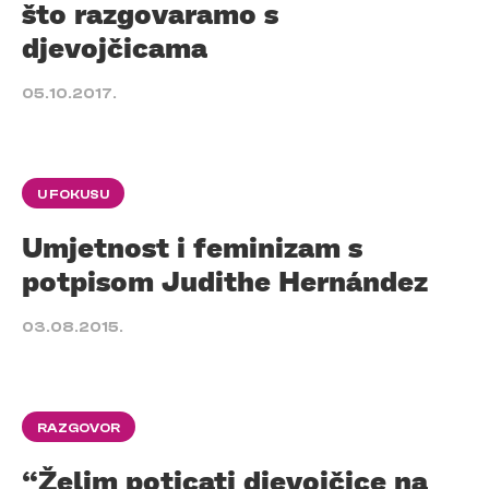
što razgovaramo s
djevojčicama
05.10.2017.
U FOKUSU
Umjetnost i feminizam s
potpisom Judithe Hernández
03.08.2015.
RAZGOVOR
“Želim poticati djevojčice na