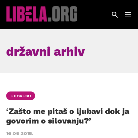
Skip
to
content
državni arhiv
U FOKUSU
‘Zašto me pitaš o ljubavi dok ja
govorim o silovanju?’
16.09.2015.