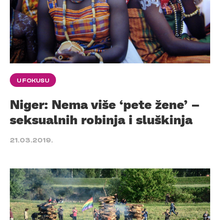
U FOKUSU
Niger: Nema više ‘pete žene’ –
seksualnih robinja i sluškinja
21.03.2019.