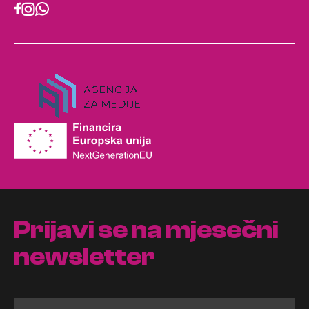
Prijavi se na mjesečni
newsletter