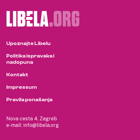
Upoznajte Libelu
Politika ispravaka i
nadopuna
Kontakt
Impressum
Pravila ponašanja
Nova cesta 4, Zagreb
e-mail:
info@libela.org