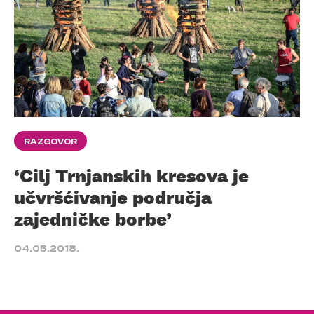
RAZGOVOR
‘Cilj Trnjanskih kresova je
učvršćivanje područja
zajedničke borbe’
04.05.2018.