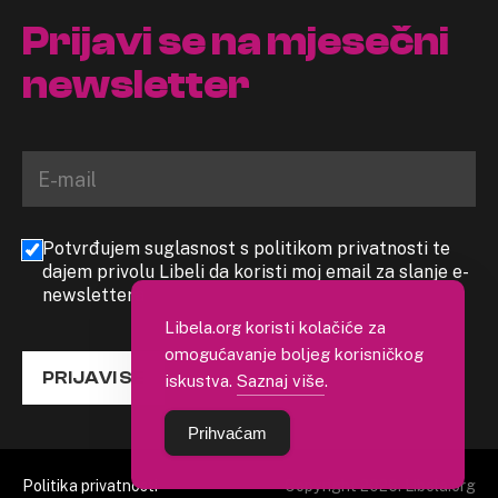
Prijavi se na mjesečni
newsletter
Potvrđujem suglasnost s politikom privatnosti te
dajem privolu Libeli da koristi moj email za slanje e-
newslettera
Libela.org koristi kolačiće za
omogućavanje boljeg korisničkog
PRIJAVI SE
iskustva.
Saznaj više
.
Prihvaćam
Politika privatnosti
Copyright 2026. Libela.org