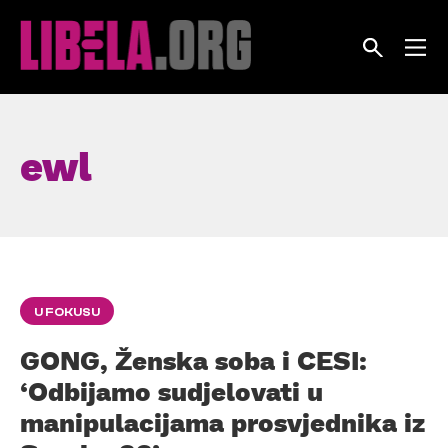
Skip
to
content
ewl
U FOKUSU
GONG, Ženska soba i CESI:
‘Odbijamo sudjelovati u
manipulacijama prosvjednika iz