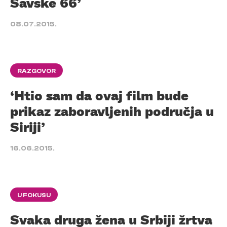
Savske 66’
08.07.2015.
RAZGOVOR
‘Htio sam da ovaj film bude
prikaz zaboravljenih područja u
Siriji’
16.06.2015.
U FOKUSU
Svaka druga žena u Srbiji žrtva