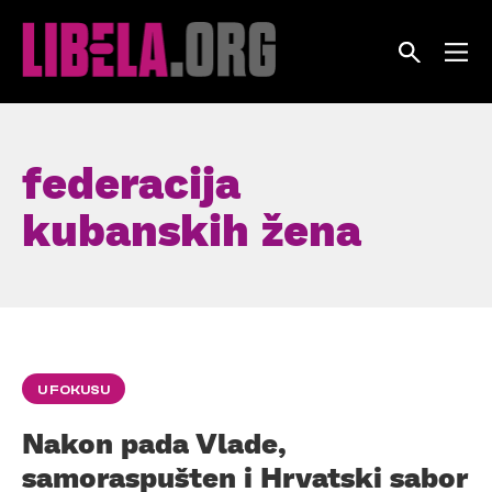
Skip
to
content
federacija
kubanskih žena
U FOKUSU
Nakon pada Vlade,
samoraspušten i Hrvatski sabor