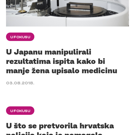
U FOKUSU
U Japanu manipulirali
rezultatima ispita kako bi
manje žena upisalo medicinu
03.08.2018.
U FOKUSU
U što se pretvorila hrvatska
policija koja je pomagala