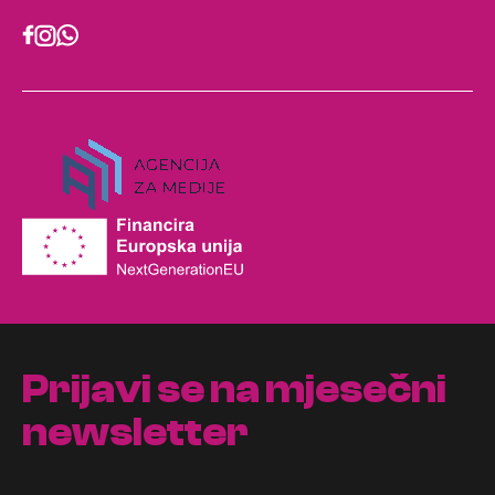
Prijavi se na mjesečni
newsletter