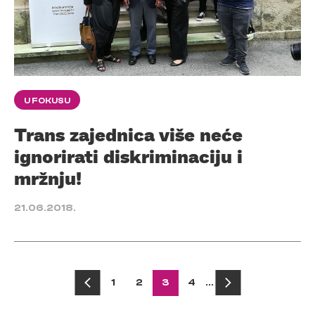
U FOKUSU
Trans zajednica više neće
ignorirati diskriminaciju i
mržnju!
21.06.2018.
Posts
1
2
3
4
…