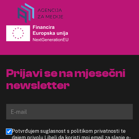
Prijavi se na mjesečni
newsletter
Potvrđujem suglasnost s politikom privatnosti te
dajem privolu Libeli da koristi moj email za slanje e-