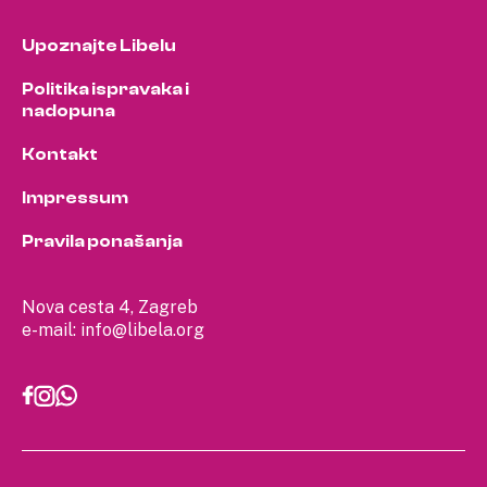
Upoznajte Libelu
Politika ispravaka i
nadopuna
Kontakt
Impressum
Pravila ponašanja
Nova cesta 4, Zagreb
e-mail:
info@libela.org