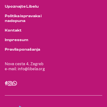
Upoznajte Libelu
Politika ispravaka i
nadopuna
Kontakt
Impressum
Pravila ponašanja
Nova cesta 4, Zagreb
e-mail:
info@libela.org