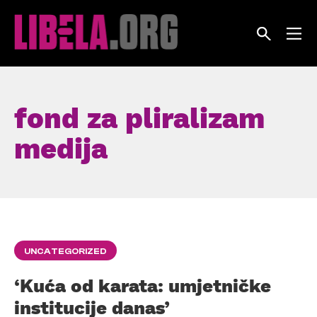
Skip
to
content
fond za pliralizam
medija
UNCATEGORIZED
‘Kuća od karata: umjetničke
institucije danas’