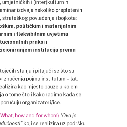
 umjetničkih i (inter)kulturnih
, seminar izdvaja nekoliko prepletenih
strateškog povlačenja i bojkota;
škim, političkim i materijalnim
rnim i fleksibilnim uvjetima
tucionalnih praksi i
icioniranjem institucija prema
jećih stanja i pitajući se što su
g značenja pojma institutum – lat.
realizira kao mjesto pauze u kojem
nja o tome što i kako radimo kada se
poručuju organizatori/ice.
What, how and for whom)
“Ovo je
budućnosti”
koji se realizira uz podršku