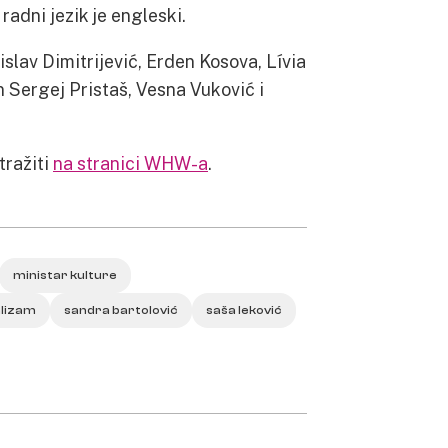
adni jezik je engleski.
slav Dimitrijević, Erden Kosova, Lívia
 Sergej Pristaš, Vesna Vuković i
tražiti
na stranici WHW-a
.
ministar kulture
alizam
sandra bartolović
saša leković