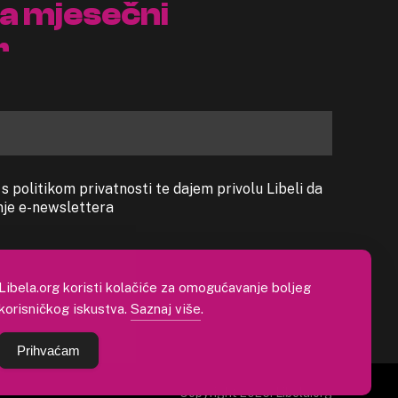
na mjesečni
r
 politikom privatnosti te dajem privolu Libeli da
anje e-newslettera
Libela.org koristi kolačiće za omogućavanje boljeg
korisničkog iskustva.
Saznaj više
.
Prihvaćam
Copyright 2026. Libela.org