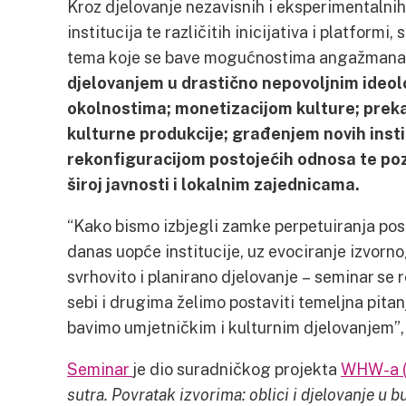
Kroz djelovanje nezavisnih i eksperimentalnih,
institucija te različitih inicijativa i platformi
tema koje se bave mogućnostima angažmana, 
djelovanjem u drastično nepovoljnim ideolo
okolnostima; monetizacijom kulture; preka
kulturne produkcije; građenjem novih insti
rekonfiguracijom postojećih odnosa te poz
široj javnosti i lokalnim zajednicama.
“Kako bismo izbjegli zamke perpetuiranja posto
danas uopće institucije, uz evociranje izvorno
svrhovito i planirano djelovanje – seminar se 
sebi i drugima želimo postaviti temeljna pita
bavimo umjetničkim i kulturnim djelovanjem”, 
Seminar
je dio suradničkog projekta
WHW-a (
sutra. Povratak izvorima: oblici i djelovanje u 