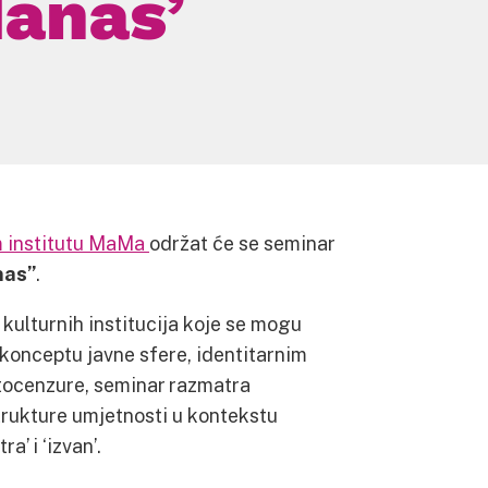
danas’
m institutu MaMa
održat će se seminar
nas”
.
kulturnih institucija koje se mogu
 konceptu javne sfere, identitarnim
utocenzure, seminar razmatra
trukture umjetnosti u kontekstu
’ i ‘izvan’.