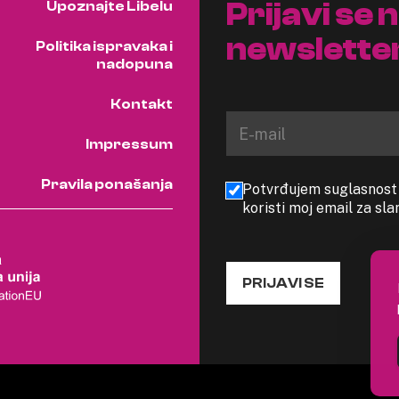
Prijavi se 
Upoznajte Libelu
newslette
Politika ispravaka i
nadopuna
Kontakt
Impressum
Pravila ponašanja
Potvrđujem suglasnost s
koristi moj email za sl
PRIJAVI SE