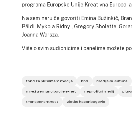
programa Europske Unije Kreativna Europa, a r
Na seminaru će govoriti Emina Bužinkić, Brani
Páldi, Mykola Ridnyi, Gregory Sholette, Goran
Joanna Warsza.
Više o svim sudionicima i panelima možete po
fond za pliralizam medija
hnd
medijska kultura
mreža emancipacije e-net
neprofitni medij
plur
transparentnost
zlatko hasanbegovic