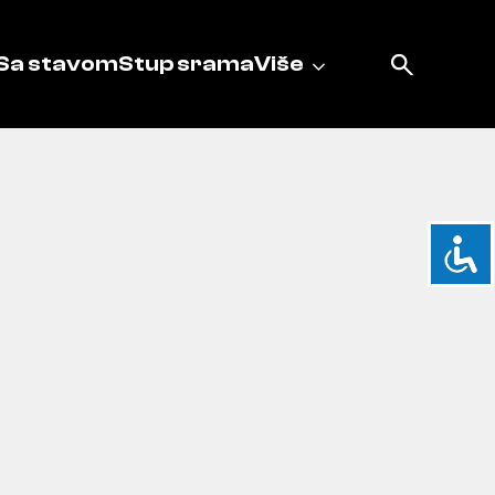
Sa stavom
Stup srama
Više