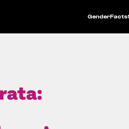
GenderFacts
rata: