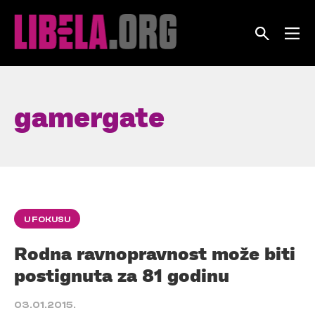
Skip
to
content
gamergate
U FOKUSU
Rodna ravnopravnost može biti
postignuta za 81 godinu
03.01.2015.