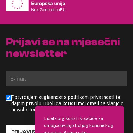
Prijavi se na mjesečni
newsletter
Potvrđujem suglasnost s politikom privatnosti te
dajem privolu Libeli da koristi moj email za slanje e-
newslettera
Libela.org koristi kolačiće za
omogućavanje boljeg korisničkog
PRIJAVI SE
iskustva.
Saznaj više
.