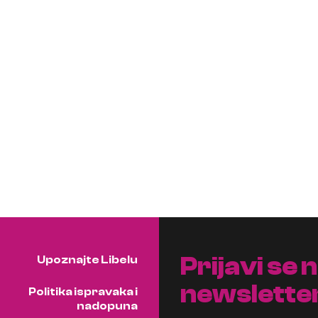
Prijavi se 
Upoznajte Libelu
newslette
Politika ispravaka i
nadopuna