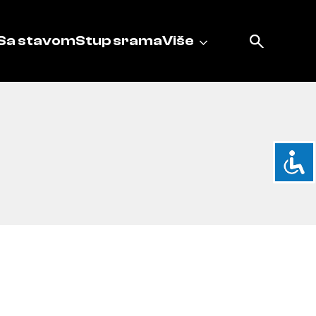
Sa stavom
Stup srama
Više