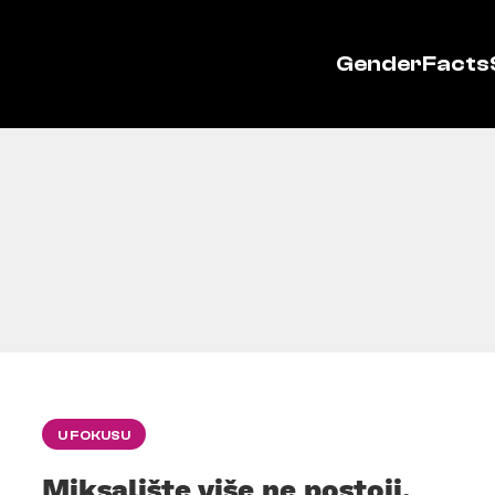
GenderFacts
U FOKUSU
Miksalište više ne postoji,