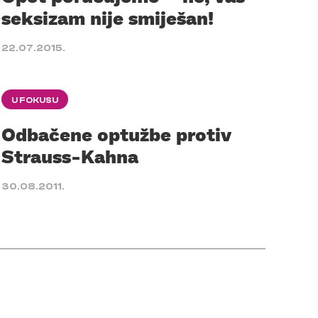
seksizam nije smiješan!
22.07.2015.
U FOKUSU
Odbačene optužbe protiv
Strauss-Kahna
30.08.2011.