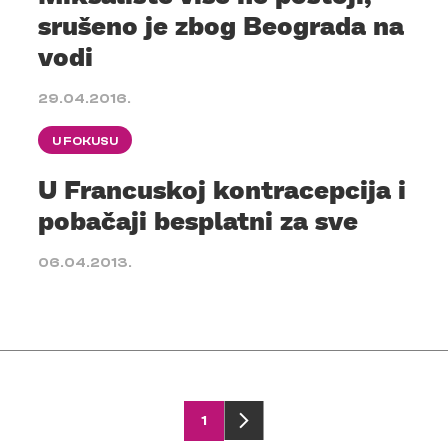
srušeno je zbog Beograda na
vodi
29.04.2016.
U FOKUSU
U Francuskoj kontracepcija i
pobačaji besplatni za sve
06.04.2013.
1