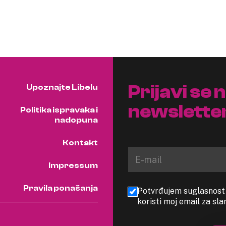
Prijavi se 
Upoznajte Libelu
newslette
Politika ispravaka i
nadopuna
Kontakt
Impressum
Pravila ponašanja
Potvrđujem suglasnost s
koristi moj email za sl