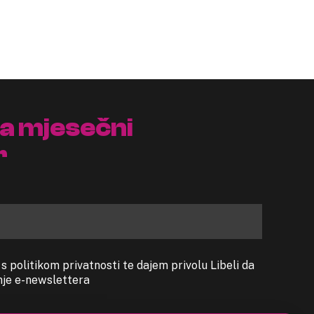
na mjesečni
r
 politikom privatnosti te dajem privolu Libeli da
anje e-newslettera