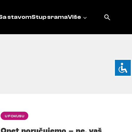
Sa stavom
Stup srama
Više
U FOKUSU
Opet poručujemo – ne, vaš