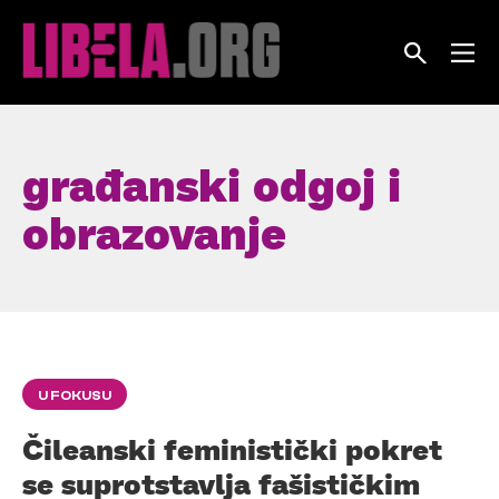
Skip
to
content
građanski odgoj i
obrazovanje
U FOKUSU
Čileanski feministički pokret
se suprotstavlja fašističkim