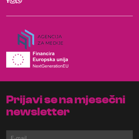
Prijavi se na mjesečni
newsletter