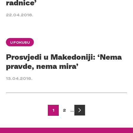
radnice’
22.04.2016.
U FOKUSU
Prosvjedi u Makedoniji: ‘Nema
pravde, nema mira’
13.04.2016.
Posts
1
2
…
pagination