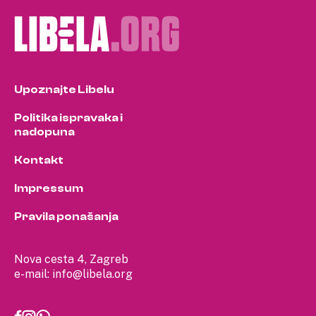
Upoznajte Libelu
Politika ispravaka i
nadopuna
Kontakt
Impressum
Pravila ponašanja
Nova cesta 4, Zagreb
e-mail:
info@libela.org