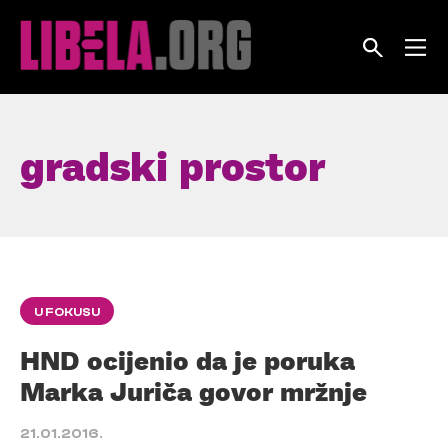
Skip
to
content
gradski prostor
U FOKUSU
HND ocijenio da je poruka
Marka Juriča govor mržnje
21.01.2016.