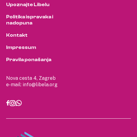
Upoznajte Libelu
Politika ispravaka i
nadopuna
Kontakt
Impressum
Pravila ponašanja
Nova cesta 4, Zagreb
e-mail:
info@libela.org