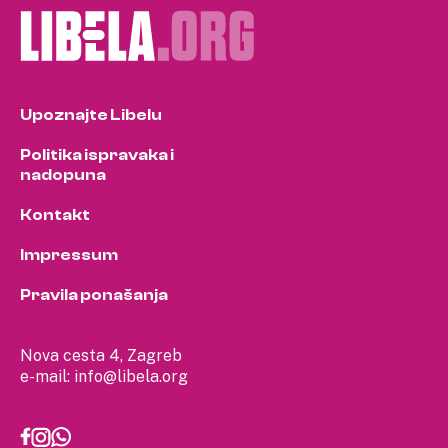
Upoznajte Libelu
Politika ispravaka i
nadopuna
Kontakt
Impressum
Pravila ponašanja
Nova cesta 4, Zagreb
e-mail:
info@libela.org