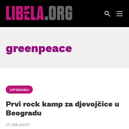
Skip
to
content
greenpeace
U FOKUSU
Prvi rock kamp za djevojčice u
Beogradu
17.08.2017.