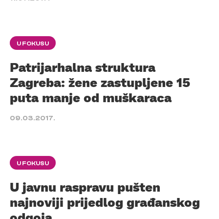
U FOKUSU
Patrijarhalna struktura
Zagreba: žene zastupljene 15
puta manje od muškaraca
09.03.2017.
U FOKUSU
U javnu raspravu pušten
najnoviji prijedlog građanskog
odgoja