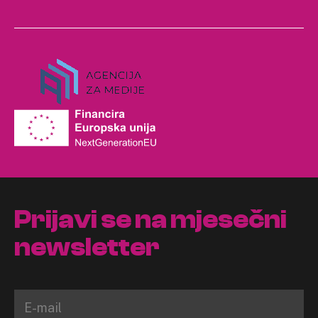
Prijavi se na mjesečni
newsletter