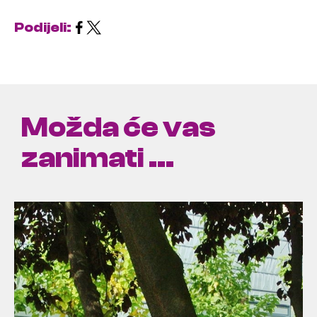
Podijeli:
Možda će vas
zanimati ...