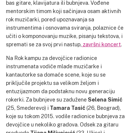
bas gitare, klavijatura ili bubnjeva. Vođene
mentorskim timom koji sačinjava osam aktivnih
rok muzičarki, pored upoznavanja sa
instrumentima i osnovama sviranja, polaznice će
učiti o komponovanju muzike, pisanju tekstova, i
spremati se za svoj prvi nastup,
završni koncert
.
Na Rok kampu za devojčice radionice
instrumenata vodiće mlade muzičarke i
kantautorke sa domaće scene, koje su se
priključile projektu sa velikom željom i
entuzijazmom da podstaknu novu generaciju
rokerki. Za bubnjeve su zadužene
Selena Simić
(25, Smederevo) i
Tamara Tasić
(26, Beograd),
koje su tokom 2015. vodile radionice bubnjeva za
devojčice u nekoliko gradova. Odsek za gitaru
predvode
Tijana Milivojević
(22, Užice) i