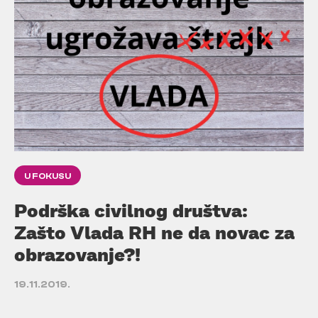
U FOKUSU
Podrška civilnog društva:
Zašto Vlada RH ne da novac za
obrazovanje?!
19.11.2019.