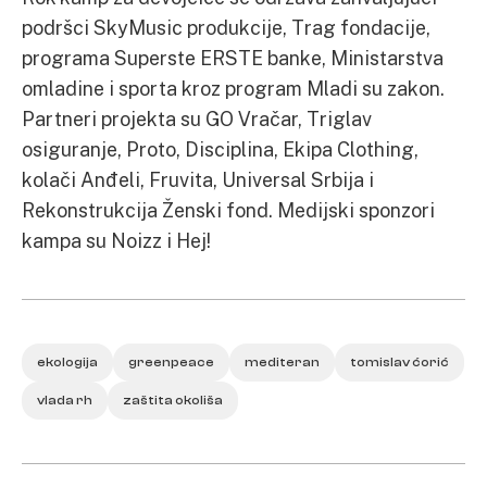
podršci SkyMusic produkcije, Trag fondacije,
programa Superste ERSTE banke, Ministarstva
omladine i sporta kroz program Mladi su zakon.
Partneri projekta su GO Vračar, Triglav
osiguranje, Proto, Disciplina, Ekipa Clothing,
kolači Anđeli, Fruvita, Universal Srbija i
Rekonstrukcija Ženski fond. Medijski sponzori
kampa su Noizz i Hej!
ekologija
greenpeace
mediteran
tomislav ćorić
vlada rh
zaštita okoliša