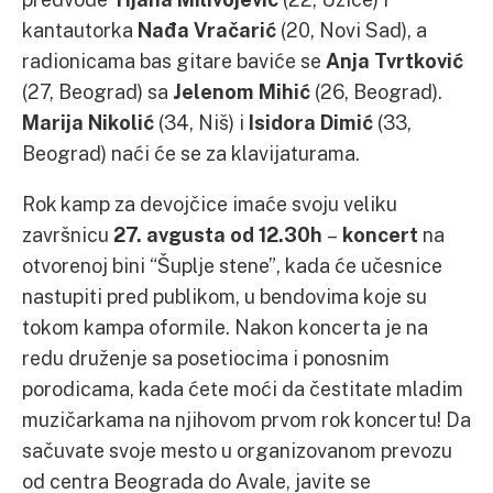
kantautorka
Nađa Vračarić
(20, Novi Sad), a
radionicama bas gitare baviće se
Anja Tvrtković
(27, Beograd) sa
Jelenom Mihić
(26, Beograd).
Marija Nikolić
(34, Niš) i
Isidora Dimić
(33,
Beograd) naći će se za klavijaturama.
Rok kamp za devojčice imaće svoju veliku
završnicu
27. avgusta od 12.30h
–
koncert
na
otvorenoj bini “Šuplje stene”, kada će učesnice
nastupiti pred publikom, u bendovima koje su
tokom kampa oformile. Nakon koncerta je na
redu druženje sa posetiocima i ponosnim
porodicama, kada ćete moći da čestitate mladim
muzičarkama na njihovom prvom rok koncertu! Da
sačuvate svoje mesto u organizovanom prevozu
od centra Beograda do Avale, javite se