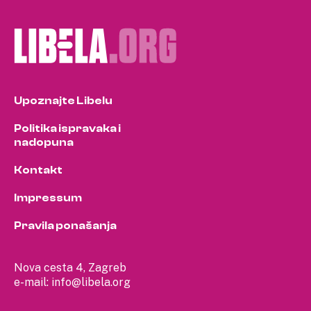
Upoznajte Libelu
Politika ispravaka i
nadopuna
Kontakt
Impressum
Pravila ponašanja
Nova cesta 4, Zagreb
e-mail:
info@libela.org