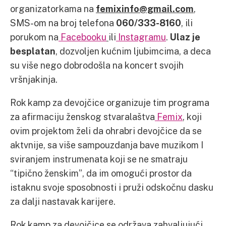
organizatorkama na
femixinfo@gmail.com
,
SMS-om na broj telefona
060/333-8160
, ili
porukom na
Facebooku
ili
Instagramu
.
Ulaz je
besplatan
, dozvoljen kućnim ljubimcima, a deca
su više nego dobrodošla na koncert svojih
vršnjakinja.
Rok kamp za devojčice organizuje tim programa
za afirmaciju ženskog stvaralaštva
Femix
, koji
ovim projektom želi da ohrabri devojčice da se
aktvnije, sa više sampouzdanja bave muzikom I
sviranjem instrumenata koji se ne smatraju
“tipično ženskim”, da im omogući prostor da
istaknu svoje sposobnosti i pruži odskočnu dasku
za dalji nastavak karijere.
Rok kamp za devojčice se održava zahvaljujući