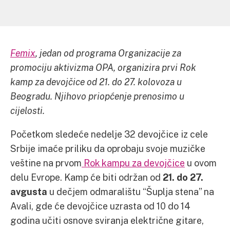
Femix
, jedan od programa Organizacije za
promociju aktivizma OPA, organizira prvi Rok
kamp za devojčice od 21. do 27. kolovoza u
Beogradu. Njihovo priopćenje prenosimo u
cijelosti.
Početkom sledeće nedelje 32 devojčice iz cele
Srbije imaće priliku da oprobaju svoje muzičke
veštine na prvom
Rok kampu za devojčice
u ovom
delu Evrope. Kamp će biti održan od
21. do 27.
avgusta
u dečjem odmaralištu “Šuplja stena” na
Avali, gde će devojčice uzrasta od 10 do 14
godina učiti osnove sviranja električne gitare,