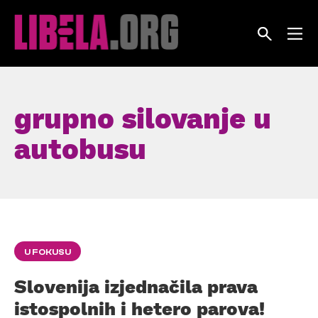
Skip
to
content
grupno silovanje u
autobusu
U FOKUSU
Slovenija izjednačila prava
istospolnih i hetero parova!