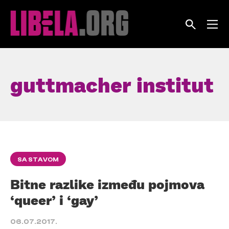
Skip
to
content
guttmacher institut
SA STAVOM
Bitne razlike između pojmova
‘queer’ i ‘gay’
06.07.2017.