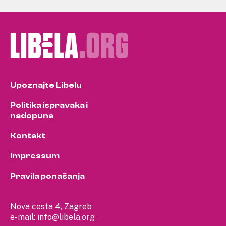
Upoznajte Libelu
Politika ispravaka i
nadopuna
Kontakt
Impressum
Pravila ponašanja
Nova cesta 4, Zagreb
e-mail:
info@libela.org