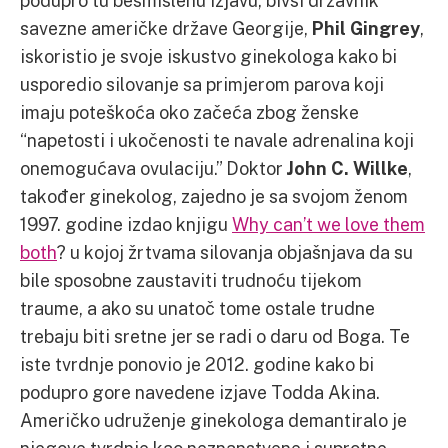
podupro tu besmislenu izjavu, bivši državnik
savezne američke države Georgije,
Phil Gingrey
,
iskoristio je svoje iskustvo ginekologa kako bi
usporedio silovanje sa primjerom parova koji
imaju poteškoća oko začeća zbog ženske
“napetosti i ukočenosti te navale adrenalina koji
onemogućava ovulaciju.” Doktor
John C. Willke
,
također ginekolog, zajedno je sa svojom ženom
1997. godine izdao knjigu
Why can’t we love them
both
? u kojoj žrtvama silovanja objašnjava da su
bile sposobne zaustaviti trudnoću tijekom
traume, a ako su unatoč tome ostale trudne
trebaju biti sretne jer se radi o daru od Boga. Te
iste tvrdnje ponovio je 2012. godine kako bi
podupro gore navedene izjave Todda Akina.
Američko udruženje ginekologa demantiralo je