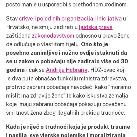
posto manje u usporedbi s prethodnom godinom.
Stav
crkve
i
pojedinih organizacija
i inicijativa
u
Hrvatskoj ne smiju zadirati u
ljudska prava
zaštićena
zakonodavstvom
odnosno u pravo žene
da odlučuje o vlastitom tijelu.
Ono što je
posebno zanimljivo i nužno ovdje istaknuti da
se u zakon o pobačaju nije zadiralo više od 30
godina
i čak se
Andrija Hebrang
, HDZ-ovac koji
je dva puta obnašao funkciju ministra zdravstva,
protivio zabrani pobačaja navodeći kako “moramo
misliti na zdravlje žene” te kako iskustva zemalja
koje imaju zabranu pobačaja pokazuju povećanu
smrtnost žena zbog ilegalnih prekida trudnoće.
Kada je riječ o trudnoći koja je produkt traume
i nasilja, sve vjerske polemike i moraliziranja