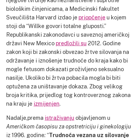
njegove tvrdnje kao neznanstvene i suprotne
biološkim činjenicama, a Medicinski fakultet
Sveučilišta Harvard izdao je
priopćenje
u kojem
stoji da “Willke govori totalne gluposti.”
Republikanski zakonodavci u saveznoj američkoj
državi New Mexico
predložili su
2012. Godine
zakon koji bi zakonski obvezao žrtve silovanja na
održavanje i iznošenje trudnoće do kraja kako bi
mogle fetusom dokazati proživljeno seksualno
nasilje. Ukoliko bi žrtva pobacila mogla bi biti
optužena za uništavanje dokaza. Zbog velikog
broja kritika, prijedlog tog kontroverznog zakona
na kraju je
izmijenjen
.
Nadalje,prema
istraživanju
objavljenom u
Američkom časopisu za opstretriciju i ginekologiju
iz 1996. godine
:
“
Trudnoća vezana uz silovanje