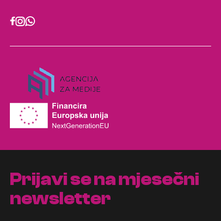
Prijavi se na mjesečni
newsletter