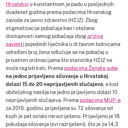
Hrvatskoj
u konstantnom je padu u posljednjih
dvadeset godina prema podacima Hrvatskog
zavoda za javno zdravstvo (HZJZ). Zbog
stigmatizacije pobačaja kao i otežane
dostupnosti samog pobačaja zbog
priziva
savjesti
pojedinih liječnika u državnim bolnicama
određeni broj žena odlučuje se na pobačaj u
privatnim ordinacijama što statistika HZJZ ne
može registrirati. Prema
podacima Ženske sobe
na jedno prijavljeno silovanje u Hrvatskoj
dolazi 15 do 20 neprijavljenih slučajeva
, a kod
obiteljskog nasilja na jedno prijavljeno dolazi 10
neprijavljenih slučajeva. Prema
podacima MUP-a
za 2015. godinu, prijavljena su 72 silovanja od
kojih je pet ostalo nerazriješeno. Prijavljeno je 18
pokušaja silovanja (svi razriješeni), što je za 14,3