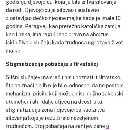
godišnju djevojčicu, koja je bila žrtva silovanja,
da rodi. Djevojčicu je silovao i sustavno
zlostavljao dečko njezine majke kada je imala 10
godina. Paragvaj, kao pretežno katolička zemlja,
kao i Irska, ima regulirano pravo na abortus
isključivo u slučaju kada trudnoća ugrožava život
majke.
Stigmatizacija pobačaja u Hrvatskoj
Slični slučajevi na sreću nisu poznati u Hrvatskoj,
što ne znači da ih nije bilo, odnosno, da ne postoje
mehanizmi prisile koji možda nisu nužno zakonski
utemeljeni ali i dalje utječu na dvostruku
stigmatizaciju žena i djevojčica kao žrtva
silovanja koje je rezultiralo neželjenom
trudnoćom. Broj pobačaja na zahtjev žene
u