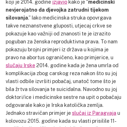
koji je 2014. godine
izjavio
kako je “
medicinski
nevjerojatno da djevojka zatrudni tijekom
silovanja
.” Iako medicinska struka opovrgava
takve neznanstvene gluposti, utjecaj crkve se
pokazuje kao važniji od znanosti te je izrazito
poguban za ženska reproduktivna prava. To nam
pokazuju brojni primjeri iz država u kojima je
pravo na abortus ograničeno, kao primjerice, u
slučaju Irske
2014. godine kada je žena umrla od
komplikacija zbog carskog reza nakon što su joj
vlasti odbile izvršiti pobačaj, unatoč tome što je
bila žrtva silovanja te suicidalna. Navodno su joj
doktori/ice i medicinske sestre na upit o pobačaju
odgovarale kako je Irska katolička zemlja.
Jednako stravičan primjer je
slučaj iz Paragvaja
u
kolovozu 2015. godine kada su vlasti prisilile 11-