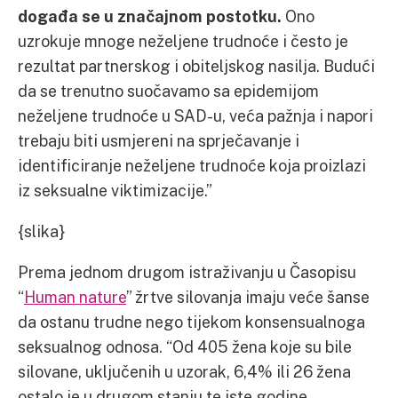
događa se u značajnom postotku.
Ono
uzrokuje mnoge neželjene trudnoće i često je
rezultat partnerskog i obiteljskog nasilja. Budući
da se trenutno suočavamo sa epidemijom
neželjene trudnoće u SAD-u, veća pažnja i napori
trebaju biti usmjereni na sprječavanje i
identificiranje neželjene trudnoće koja proizlazi
iz seksualne viktimizacije.”
{slika}
Prema jednom drugom istraživanju u Časopisu
“
Human nature
” žrtve silovanja imaju veće šanse
da ostanu trudne nego tijekom konsensualnoga
seksualnog odnosa. “Od 405 žena koje su bile
silovane, uključenih u uzorak, 6,4% ili 26 žena
ostalo je u drugom stanju te iste godine.