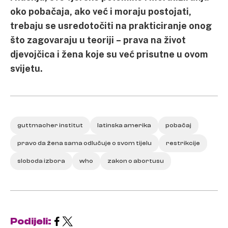
oko pobačaja, ako već i moraju postojati,
trebaju se usredotočiti na prakticiranje onog
što zagovaraju u teoriji – prava na život
djevojčica i žena koje su već prisutne u ovom
svijetu.
guttmacher institut
latinska amerika
pobačaj
pravo da žena sama odlučuje o svom tijelu
restrikcije
sloboda izbora
who
zakon o abortusu
Podijeli: