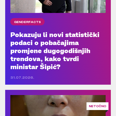
GENDERFACTS
Pokazuju li novi statistički
podaci o pobačajima
promjene dugogodišnjih
trendova, kako tvrdi
ministar Šipić?
31.07.2026.
NETOČNO