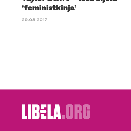
‘feministkinja’
29.08.2017.