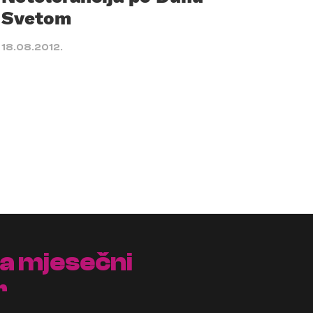
Svetom
18.08.2012.
na mjesečni
r