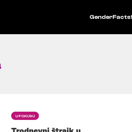
GenderFacts
a
U FOKUSU
Trodnevni štrajk u