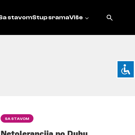
Sa stavom
Stup srama
Više
SA STAVOM
Netolerancija po Duhu