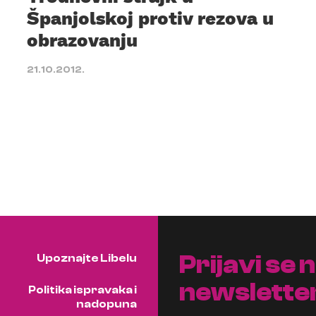
Španjolskoj protiv rezova u
obrazovanju
21.10.2012.
Prijavi se 
Upoznajte Libelu
newslette
Politika ispravaka i
nadopuna