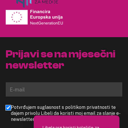
Prijavi se na mjesečni
newsletter
Potvrđujem suglasnost s politikom privatnosti te
dajem privolu Libeli da koristi moj email za slanje e-
newslettera
Libela.org koristi kolačiće za