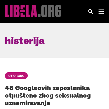
Skip
to
content
histerija
U FOKUSU
48 Googleovih zaposlenika
otpušteno zbog seksualnog
uznemiravanja