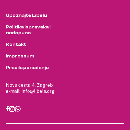
Upoznajte Libelu
Politika ispravaka i
nadopuna
Kontakt
Impressum
Pravila ponašanja
Nova cesta 4, Zagreb
e-mail:
info@libela.org