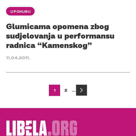
U FOKUSU
Glumicama opomena zbog
sudjelovanja u performansu
radnica “Kamenskog”
11.04.2011.
Posts
1
2
…
pagination