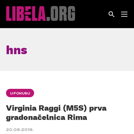
Skip
to
content
hns
U FOKUSU
Virginia Raggi (M5S) prva
gradonačelnica Rima
20.06.2016.