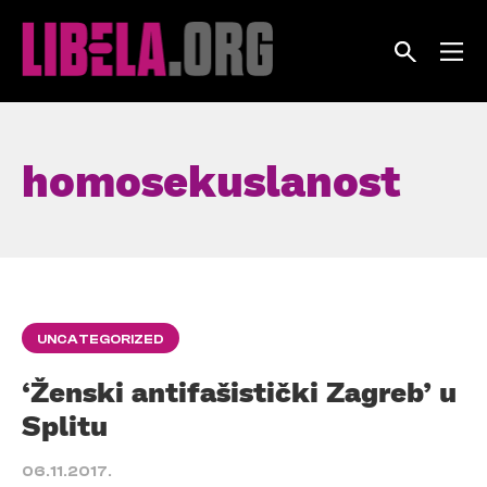
Skip
to
content
homosekuslanost
UNCATEGORIZED
‘Ženski antifašistički Zagreb’ u
Splitu
06.11.2017.