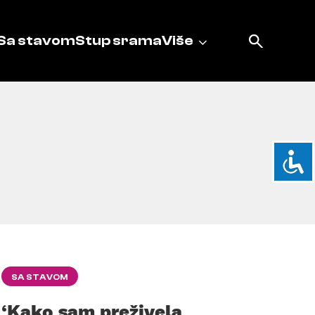
Sa stavom
Stup srama
Više
SA STAVOM
‘Kako sam preživela