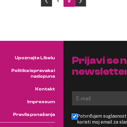
1
2
Prijavi se 
Upoznajte Libelu
newslette
Politika ispravaka i
nadopuna
Kontakt
Impressum
Pravila ponašanja
Potvrđujem suglasnost s
koristi moj email za sl