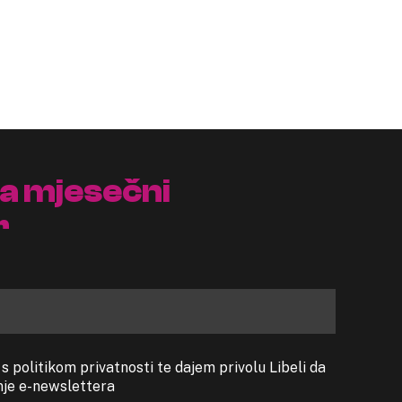
na mjesečni
r
 politikom privatnosti te dajem privolu Libeli da
anje e-newslettera