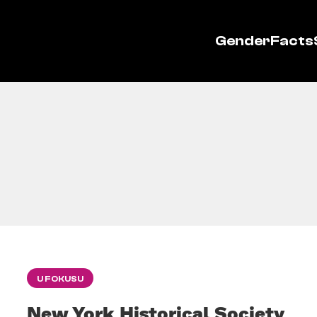
GenderFacts
U FOKUSU
New York Historical Society