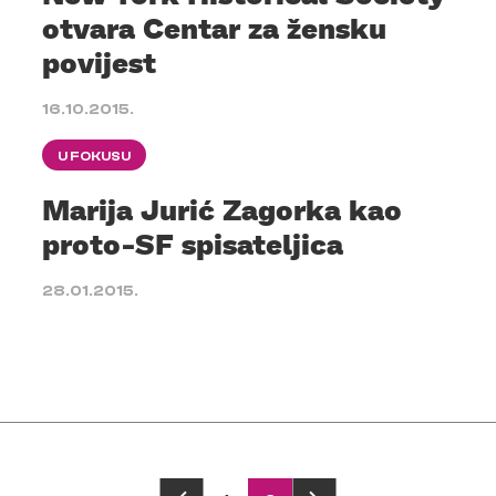
otvara Centar za žensku
povijest
16.10.2015.
U FOKUSU
Marija Jurić Zagorka kao
proto-SF spisateljica
28.01.2015.