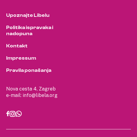
Upoznajte Libelu
Politika ispravaka i
nadopuna
Kontakt
Impressum
Pravila ponašanja
Nova cesta 4, Zagreb
e-mail:
info@libela.org