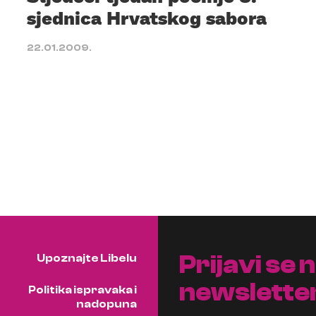
sjednica Hrvatskog sabora
22.01.2009.
Prijavi se 
Upoznajte Libelu
newslette
Politika ispravaka i
nadopuna