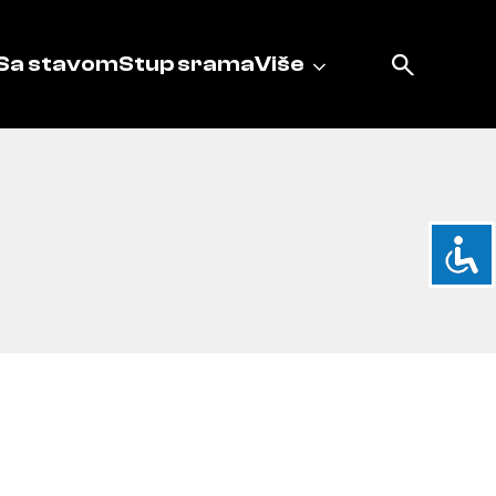
Sa stavom
Stup srama
Više