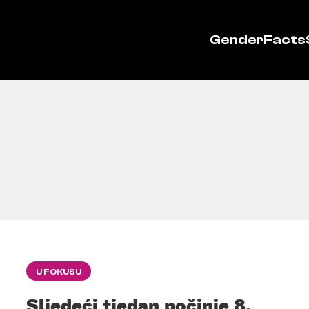
GenderFacts
U FOKUSU
Sljedeći tjedan počinje 8.