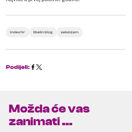
index hr
libelin blog
seksizam
Podijeli:
Možda će vas
zanimati ...