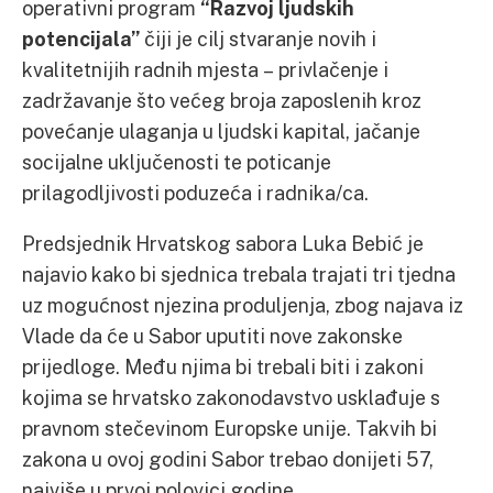
operativni program
“Razvoj ljudskih
potencijala”
čiji je cilj stvaranje novih i
kvalitetnijih radnih mjesta – privlačenje i
zadržavanje što većeg broja zaposlenih kroz
povećanje ulaganja u ljudski kapital, jačanje
socijalne uključenosti te poticanje
prilagodljivosti poduzeća i radnika/ca.
Predsjednik Hrvatskog sabora Luka Bebić je
najavio kako bi sjednica trebala trajati tri tjedna
uz mogućnost njezina produljenja, zbog najava iz
Vlade da će u Sabor uputiti nove zakonske
prijedloge. Među njima bi trebali biti i zakoni
kojima se hrvatsko zakonodavstvo usklađuje s
pravnom stečevinom Europske unije. Takvih bi
zakona u ovoj godini Sabor trebao donijeti 57,
najviše u prvoj polovici godine.