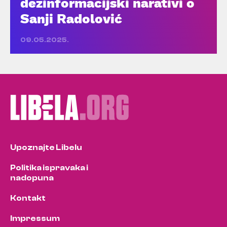
dezinformacijski narativi o
Sanji Radolović
09.05.2025.
Upoznajte Libelu
Politika ispravaka i
nadopuna
Kontakt
Impressum