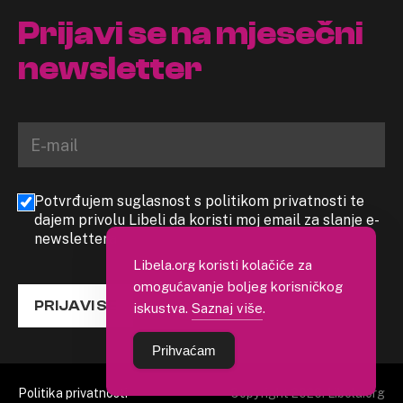
Prijavi se na mjesečni
newsletter
Potvrđujem suglasnost s politikom privatnosti te
dajem privolu Libeli da koristi moj email za slanje e-
newslettera
Libela.org koristi kolačiće za
omogućavanje boljeg korisničkog
PRIJAVI SE
iskustva.
Saznaj više
.
Prihvaćam
Politika privatnosti
Copyright 2026. Libela.org