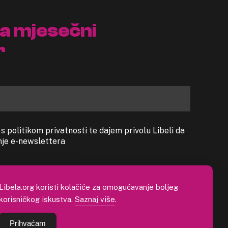
na mjesečni
r
 politikom privatnosti te dajem privolu Libeli da
anje e-newslettera
Libela.org koristi kolačiće za omogućavanje boljeg
korisničkog iskustva.
Saznaj više
.
Prihvaćam