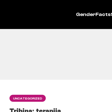
GenderFacts
UNCATEGORIZED
Tribina: terapija