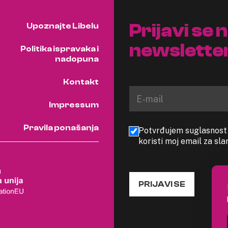
Prijavi se 
Upoznajte Libelu
newslette
Politika ispravaka i
nadopuna
Kontakt
Impressum
Pravila ponašanja
Potvrđujem suglasnost s
koristi moj email za sl
PRIJAVI SE