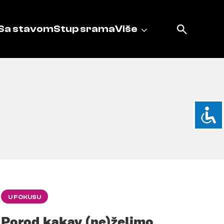
Sa stavom
Stup srama
Više
U FOKUSU
Porod kakav (ne)želimo