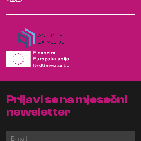
Prijavi se na mjesečni
newsletter