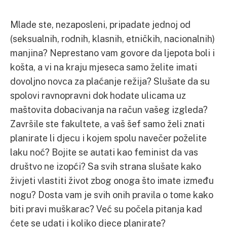
Mlade ste, nezaposleni, pripadate jednoj od
(seksualnih, rodnih, klasnih, etničkih, nacionalnih)
manjina? Neprestano vam govore da ljepota boli i
košta, a vi na kraju mjeseca samo želite imati
dovoljno novca za plaćanje režija? Slušate da su
spolovi ravnopravni dok hodate ulicama uz
maštovita dobacivanja na račun vašeg izgleda?
Završile ste fakultete, a vaš šef samo želi znati
planirate li djecu i kojem spolu navečer poželite
laku noć? Bojite se autati kao feminist da vas
društvo ne izopći? Sa svih strana slušate kako
živjeti vlastiti život zbog onoga što imate između
nogu? Dosta vam je svih onih pravila o tome kako
biti pravi muškarac? Već su počela pitanja kad
ćete se udati i koliko djece planirate?