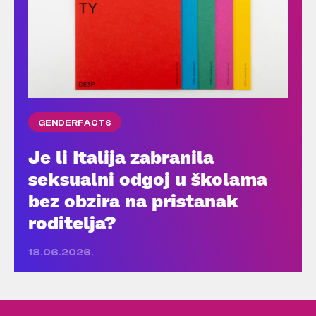
GENDERFACTS
Je li Italija zabranila
seksualni odgoj u školama
bez obzira na pristanak
roditelja?
18.06.2026.