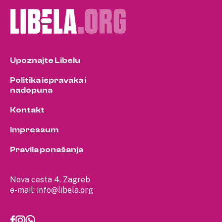
Upoznajte Libelu
Politika ispravaka i
nadopuna
Kontakt
Impressum
Pravila ponašanja
Nova cesta 4, Zagreb
e-mail:
info@libela.org