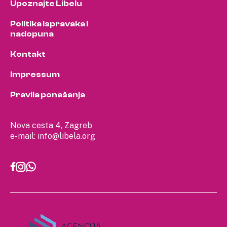
Upoznajte Libelu
Politika ispravaka i
nadopuna
Kontakt
Impressum
Pravila ponašanja
Nova cesta 4, Zagreb
e-mail:
info@libela.org