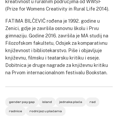
kreativnost u ruralnim područjima od WWSF
(Prize for Womens Creativity in Rural Life 2014).
FATIMA BILČEVIĆ rođena je 1992. godine u
Zenici, gdje je završila osnovnu školu i Prvu
gimnaziju. Godine 2016. završila je MA studij na
Filozofskom fakultetu, Odsjek za komparativnu
književnost i bibliotekarstvo. Piše i objavljuje
književnu, filmsku i teatarsku kritiku i eseje.
Dobitnica je druge nagrade za književnu kritiku
na Prvom internacionalnom festivalu Bookstan.
gender pay gap
island
jednaka plaća
rad
radnice
rodni jaz u plaćama