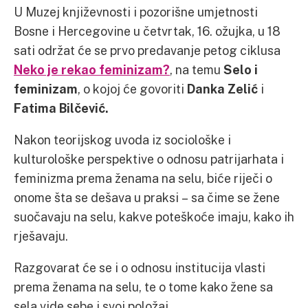
U Muzej književnosti i pozorišne umjetnosti
Bosne i Hercegovine u četvrtak, 16. ožujka, u 18
sati održat će se prvo predavanje petog ciklusa
Neko je rekao feminizam?
, na temu
Selo i
feminizam
, o kojoj će govoriti
Danka Zelić
i
Fatima Bilčević.
Nakon teorijskog uvoda iz sociološke i
kulturološke perspektive o odnosu patrijarhata i
feminizma prema ženama na selu, biće riječi o
onome šta se dešava u praksi – sa čime se žene
suočavaju na selu, kakve poteškoće imaju, kako ih
rješavaju.
Razgovarat će se i o odnosu institucija vlasti
prema ženama na selu, te o tome kako žene sa
sela vide sebe i svoj položaj.