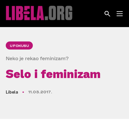
Skip
to
content
U FOKUSU
Neko je rekao feminizam?
Selo i feminizam
Libela
11.03.2017.