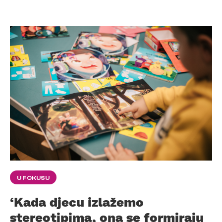
U FOKUSU
‘Kada djecu izlažemo
stereotipima, ona se formiraju