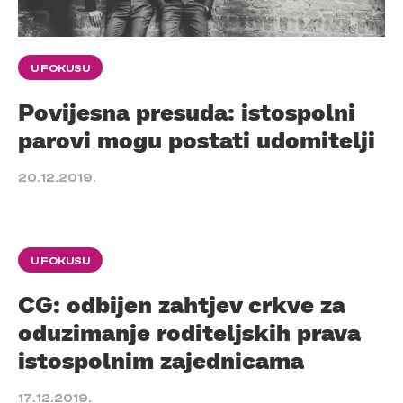
U FOKUSU
Povijesna presuda: istospolni
parovi mogu postati udomitelji
20.12.2019.
U FOKUSU
CG: odbijen zahtjev crkve za
oduzimanje roditeljskih prava
istospolnim zajednicama
17.12.2019.