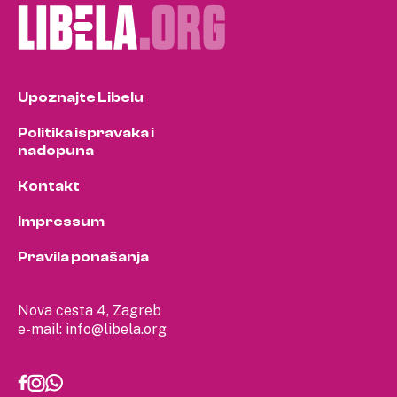
Upoznajte Libelu
Politika ispravaka i
nadopuna
Kontakt
Impressum
Pravila ponašanja
Nova cesta 4, Zagreb
e-mail:
info@libela.org