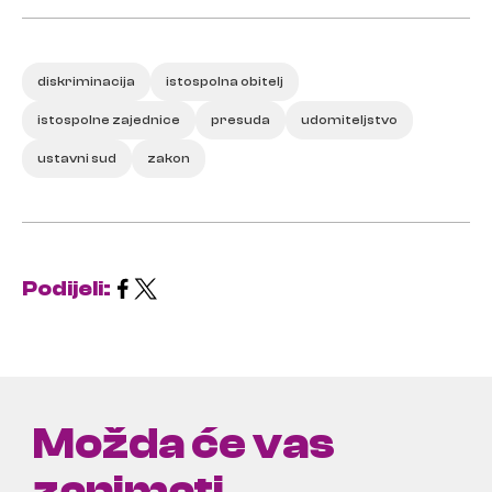
diskriminacija
istospolna obitelj
istospolne zajednice
presuda
udomiteljstvo
ustavni sud
zakon
Podijeli:
Možda će vas
zanimati ...