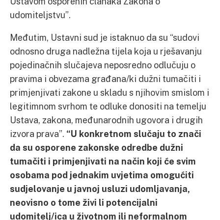
Ustavom osporenih članaka Zakona o
udomiteljstvu”.
Međutim, Ustavni sud je istaknuo da su “sudovi
odnosno druga nadležna tijela koja u rješavanju
pojedinačnih slučajeva neposredno odlučuju o
pravima i obvezama građana/ki dužni tumačiti i
primjenjivati zakone u skladu s njihovim smislom i
legitimnom svrhom te odluke donositi na temelju
Ustava, zakona, međunarodnih ugovora i drugih
izvora prava”.
“U konkretnom slučaju to znači
da su osporene zakonske odredbe dužni
tumačiti i primjenjivati na način koji će svim
osobama pod jednakim uvjetima omogućiti
sudjelovanje u javnoj usluzi udomljavanja,
neovisno o tome živi li potencijalni
udomitelj/ica u životnom ili neformalnom