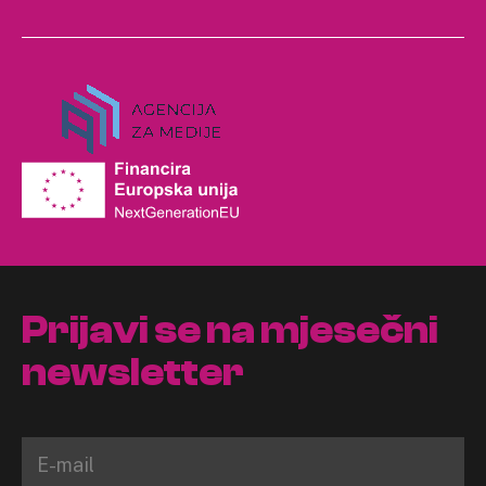
Prijavi se na mjesečni
newsletter