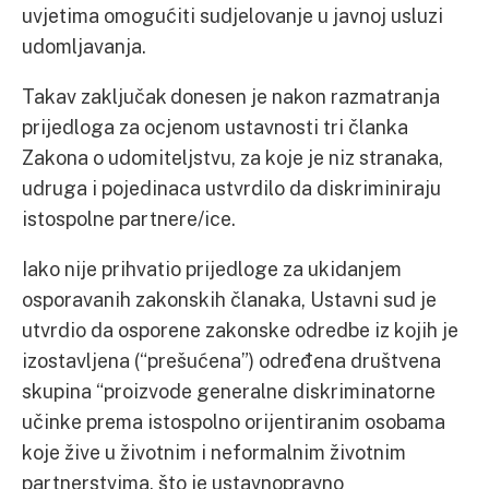
uvjetima omogućiti sudjelovanje u javnoj usluzi
udomljavanja.
Takav zaključak donesen je nakon razmatranja
prijedloga za ocjenom ustavnosti tri članka
Zakona o udomiteljstvu, za koje je niz stranaka,
udruga i pojedinaca ustvrdilo da diskriminiraju
istospolne partnere/ice.
Iako nije prihvatio prijedloge za ukidanjem
osporavanih zakonskih članaka, Ustavni sud je
utvrdio da osporene zakonske odredbe iz kojih je
izostavljena (“prešućena”) određena društvena
skupina “proizvode generalne diskriminatorne
učinke prema istospolno orijentiranim osobama
koje žive u životnim i neformalnim životnim
partnerstvima, što je ustavnopravno