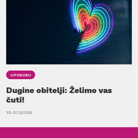
U FOKUSU
Dugine obitelji: Želimo vas
čuti!
13.01.2026.