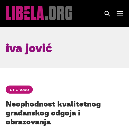
Skip
to
content
iva jović
U FOKUSU
Neophodnost kvalitetnog
građanskog odgoja i
obrazovanja