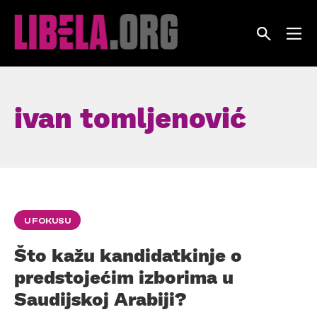
Skip
to
content
ivan tomljenović
U FOKUSU
Što kažu kandidatkinje o
predstojećim izborima u
Saudijskoj Arabiji?