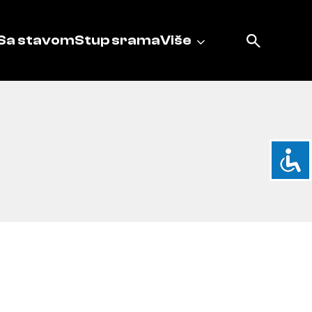
Sa stavom
Stup srama
Više