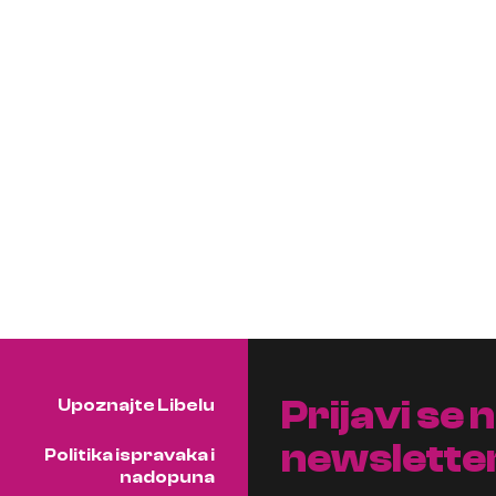
Prijavi se 
Upoznajte Libelu
newslette
Politika ispravaka i
nadopuna