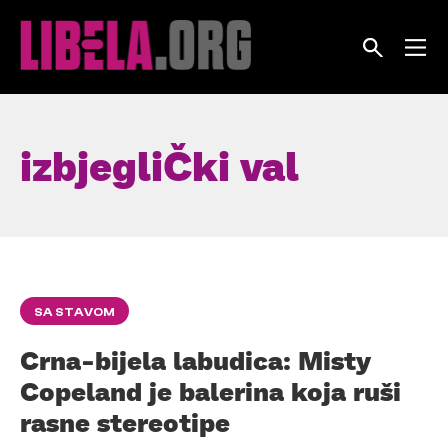
Skip
to
content
izbjegliČki val
SA STAVOM
Crna-bijela labudica: Misty
Copeland je balerina koja ruši
rasne stereotipe