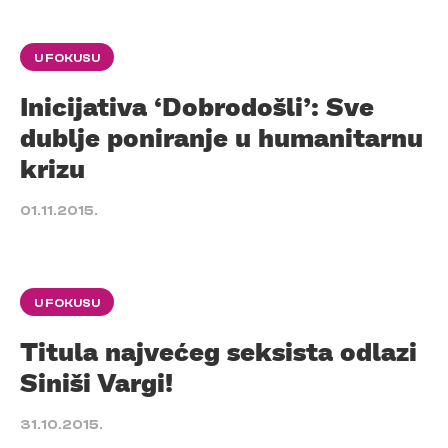
U FOKUSU
Inicijativa ‘Dobrodošli’: Sve
dublje poniranje u humanitarnu
krizu
01.11.2015.
U FOKUSU
Titula najvećeg seksista odlazi
Siniši Vargi!
31.10.2015.