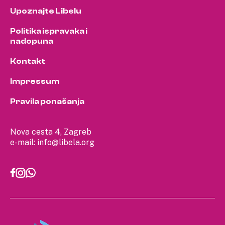
Upoznajte Libelu
Politika ispravaka i
nadopuna
Kontakt
Impressum
Pravila ponašanja
Nova cesta 4, Zagreb
e-mail:
info@libela.org