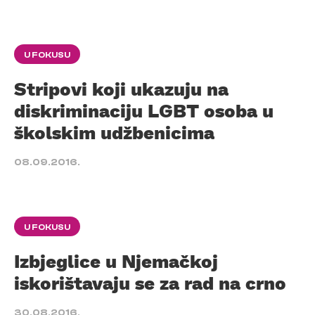
U FOKUSU
Stripovi koji ukazuju na
diskriminaciju LGBT osoba u
školskim udžbenicima
08.09.2016.
U FOKUSU
Izbjeglice u Njemačkoj
iskorištavaju se za rad na crno
30.08.2016.