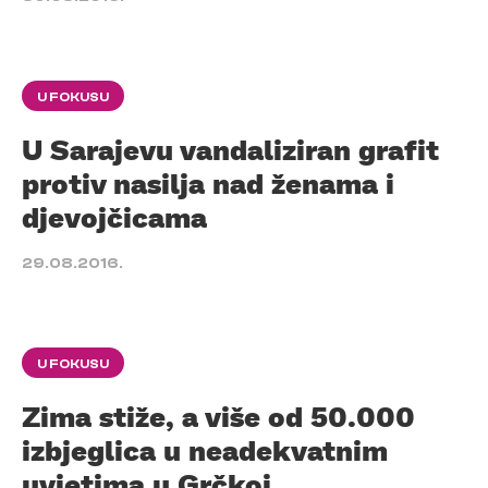
U FOKUSU
U Sarajevu vandaliziran grafit
protiv nasilja nad ženama i
djevojčicama
29.08.2016.
U FOKUSU
Zima stiže, a više od 50.000
izbjeglica u neadekvatnim
uvjetima u Grčkoj