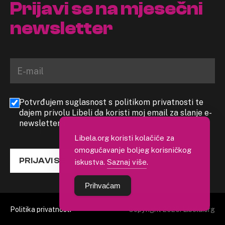
Prijavi se na mjesečni
newsletter
Potvrđujem suglasnost s politikom privatnosti te
dajem privolu Libeli da koristi moj email za slanje e-
newslettera
Libela.org koristi kolačiće za
omogućavanje boljeg korisničkog
PRIJAVI SE
iskustva.
Saznaj više
.
Prihvaćam
Politika privatnosti
Copyright 2026. Libela.org