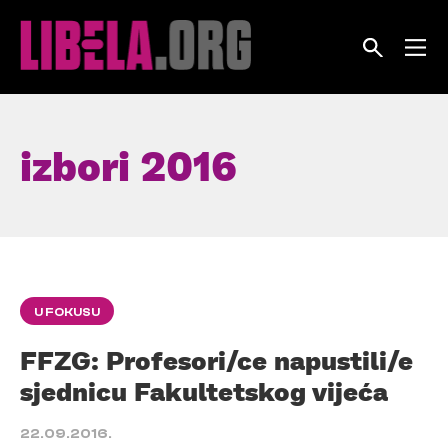
Skip
to
content
izbori 2016
U FOKUSU
FFZG: Profesori/ce napustili/e
sjednicu Fakultetskog vijeća
22.09.2016.