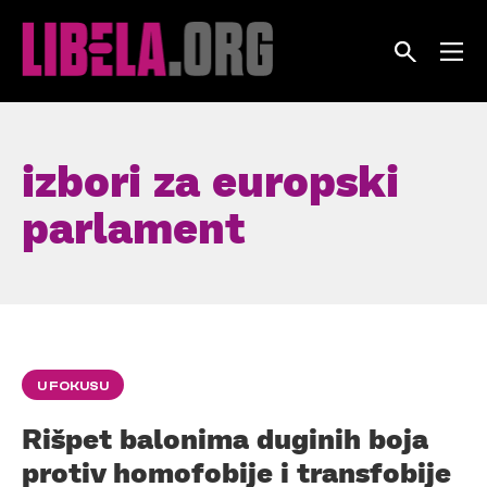
Skip
to
content
izbori za europski
parlament
U FOKUSU
Rišpet balonima duginih boja
protiv homofobije i transfobije