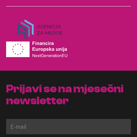
Prijavi se na mjesečni
newsletter