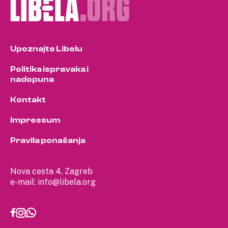
Upoznajte Libelu
Politika ispravaka i
nadopuna
Kontakt
Impressum
Pravila ponašanja
Nova cesta 4, Zagreb
e-mail:
info@libela.org