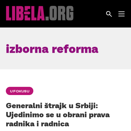
Skip
to
content
izborna reforma
U FOKUSU
Generalni štrajk u Srbiji:
Ujedinimo se u obrani prava
radnika i radnica