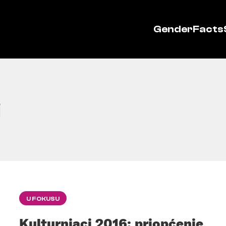
GenderFacts
i
U FOKUSU
Kulturnjaci 2016: priopćenje