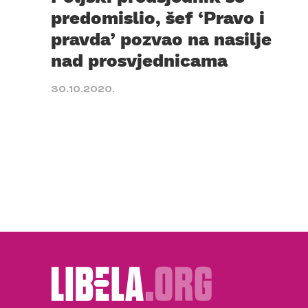
predomislio, šef ‘Pravo i
pravda’ pozvao na nasilje
nad prosvjednicama
30.10.2020.