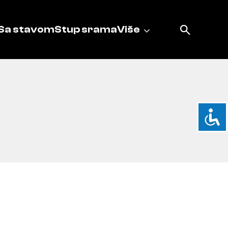
Sa stavom
Stup srama
Više