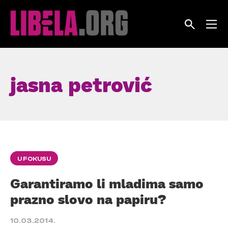
Skip
to
content
jasna petrović
U FOKUSU
Garantiramo li mladima samo
prazno slovo na papiru?
10.03.2014.