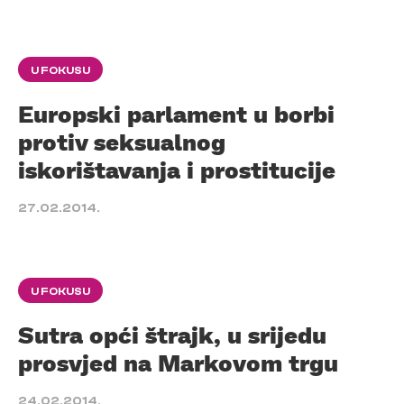
U FOKUSU
Europski parlament u borbi
protiv seksualnog
iskorištavanja i prostitucije
27.02.2014.
U FOKUSU
Sutra opći štrajk, u srijedu
prosvjed na Markovom trgu
24.02.2014.