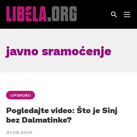
Skip
to
content
javno sramoćenje
U FOKUSU
Pogledajte video: Što je Sinj
bez Dalmatinke?
31.08.2014.