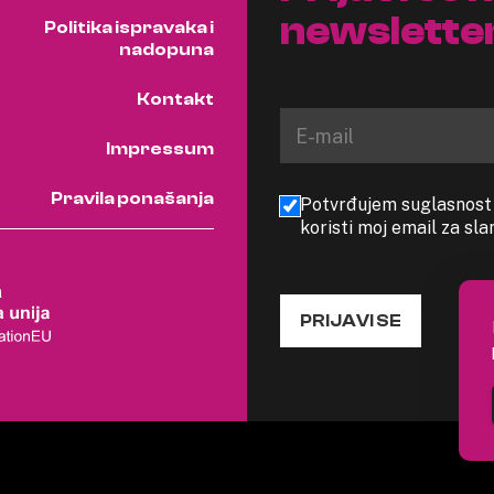
newslette
Politika ispravaka i
nadopuna
Kontakt
Impressum
Pravila ponašanja
Potvrđujem suglasnost s
koristi moj email za sl
PRIJAVI SE