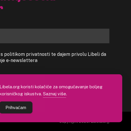
r
 politikom privatnosti te dajem privolu Libeli da
anje e-newslettera
Libela.org koristi kolačiće za omogućavanje boljeg
korisničkog iskustva.
Saznaj više
.
Prihvaćam
Copyright 2026. Libela.org