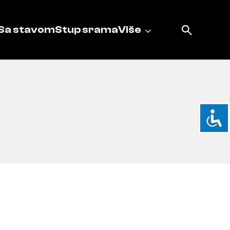
Sa stavom
Stup srama
Više